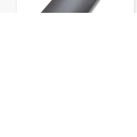
1749 siaral f - Wide belts (width:
from 400 mm)
Wyślij zapytanie