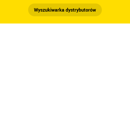
Wyszukiwarka dystrybutorów
Motoryzacja
Lotnictwo
Przemysł Meblarski
Wykańczanie wnętrz