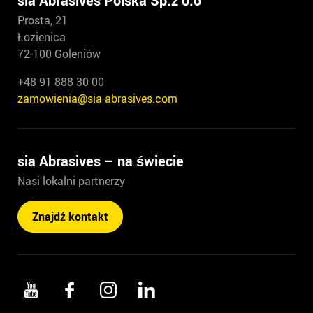
sia Abrasives Polska Sp.z o.o
Prosta, 21
Łozienica
72-100 Goleniów
+48 91 888 30 00
zamowienia@sia-abrasives.com
sia Abrasives – na świecie
Nasi lokalni partnerzy
Znajdź kontakt