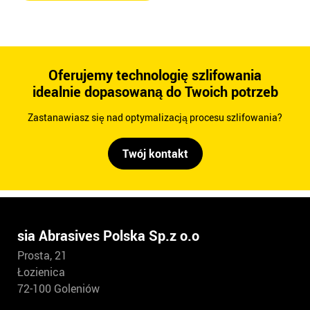
Oferujemy technologię szlifowania
idealnie dopasowaną do Twoich potrzeb
Zastanawiasz się nad optymalizacją procesu szlifowania?
Twój kontakt
sia Abrasives Polska Sp.z o.o
Prosta, 21
Łozienica
72-100 Goleniów