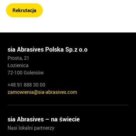
Rekrutacja
sia Abrasives Polska Sp.z o.o
Prosta, 21
Łozienica
72-100 Goleniów
+48 91 888 30 00
zamowienia@sia-abrasives.com
sia Abrasives – na świecie
Nasi lokalni partnerzy