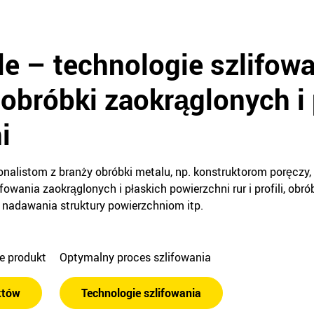
ile – technologie szlifow
 obróbki zaokrąglonych i 
i
sjonalistom z branży obróbki metalu, np. konstruktorom poręcz
fowania zaokrąglonych i płaskich powierzchni rur i profili, obr
w, nadawania struktury powierzchniom itp.
ie produkt
Optymalny proces szlifowania
któw
Technologie szlifowania