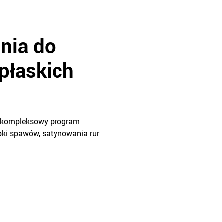
ania do
płaskich
y, kompleksowy program
óbki spawów, satynowania rur