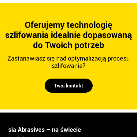
Oferujemy technologię
szlifowania idealnie dopasowaną
do Twoich potrzeb
Zastanawiasz się nad optymalizacją procesu
szlifowania?
Twój kontakt
sia Abrasives – na świecie