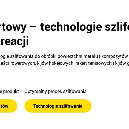
rtowy – technologie szlif
reacji
ologie szlifowania do obróbki powierzchni metalu i kompozytó
ęści rowerowych, kijów hokejowych, rakiet tenisowych i kijów g
ie produkt
Optymalny proces szlifowania
któw
Technologie szlifowania