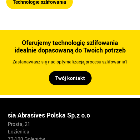
Technologie szlifowania
Oferujemy technologię szlifowania
idealnie dopasowaną do Twoich potrzeb
Zastanawiasz się nad optymalizacją procesu szlifowania?
Twój kontakt
sia Abrasives Polska Sp.z o.o
Prosta, 21
Łozienica
72-100 Goleniów