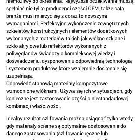
niemożliwy do określenia. Najwyższe oczekiwania muszą
spełniać nie tylko producenci części OEM, także cała
branża musi mierzyć się z coraz to nowszymi
wymaganiami. Perfekcyjne wykończenie zewnętrznych
szkieletów konstrukcyjnych i elementów dodatkowych
wykonanych z materiałów takich jak włókno szklane i
szkło akrylowe lub reflektorów wykonanych z
poliwęglanów świadczy o kompleksowej wiedzy i
doświadczeniu, dysponowaniu odpowiednią technologią
i systemem produktów, które wzajemnie doskonale się
uzupełniają.
Odpowiedź stanowią materiały kompozytowe
wzmocnione włóknami. Używa się ich w sytuacjach, gdy
konieczne jest zastosowanie części o niestandardowej
kombinacji właściwości.
Idealny rezultat szlifowania można osiągnąć tylko wtedy,
gdy materiały ścierne są optymalnie dostosowanie do
danego zastosowania (szlifowanie ręczne lub