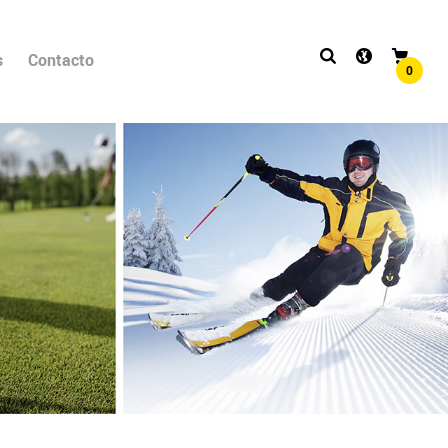
s
Contacto
0