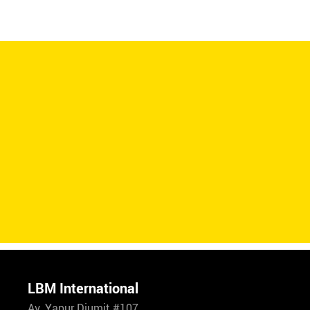
LBM International
Av. Yapur Diumit #107