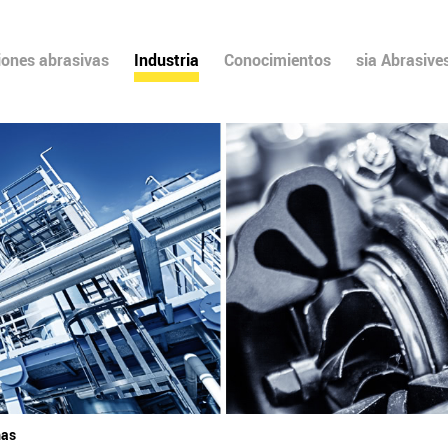
iones abrasivas
Industria
Conocimientos
sia Abrasive
mas