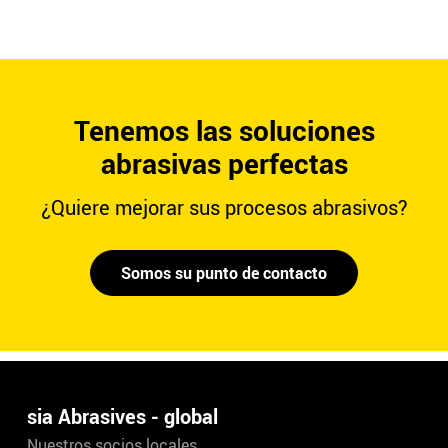
Tenemos las soluciones
abrasivas perfectas
¿Quiere mejorar sus procesos abrasivos?
Somos su punto de contacto
sia Abrasives - global
Nuestros socios locales