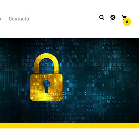
s
Contacto
0