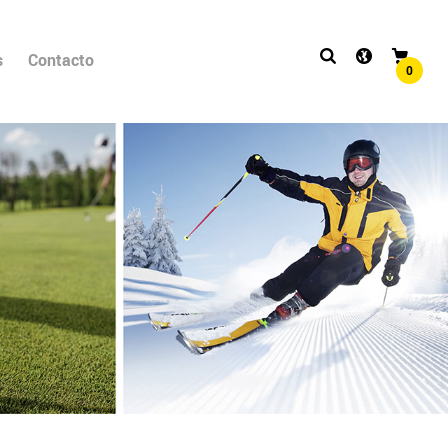
s
Contacto
0