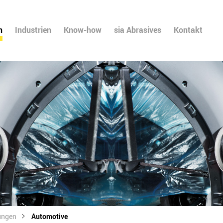
n
Industrien
Know-how
sia Abrasives
Kontakt
ungen
Automotive