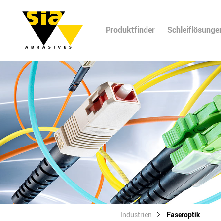
Produktfinder
Schleiflösunge
Industrien
Faseroptik