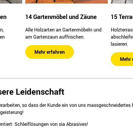
ten
14 Gartenmöbel und Zäune
15 Terr
n,
Alle Holzarten an Gartenmöbeln und
Holzterra
ren
am Gartenzaun auffrischen.
abschleife
lasieren.
Mehr erfahren
Mehr 
nsere Leidenschaft
rarbeiten, so dass der Kunde ein von uns massgeschneidertes P
geisterung!
ntiert: Schleiflösungen von sia Abrasives!