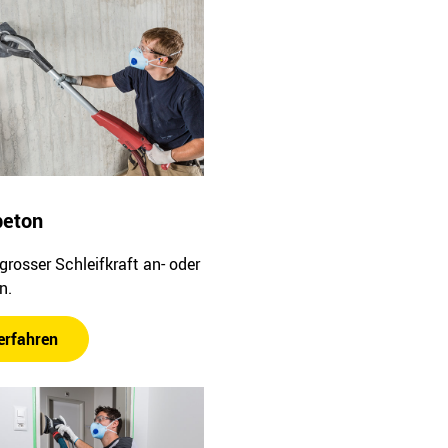
beton
grosser Schleifkraft an- oder
n.
erfahren