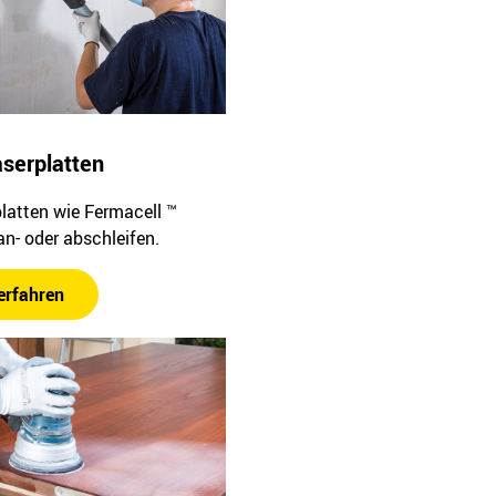
aserplatten
latten wie Fermacell ™
an- oder abschleifen.
erfahren