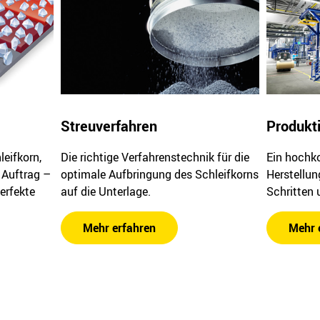
Streuverfahren
Produkt
leifkorn,
Die richtige Verfahrenstechnik für die
Ein hochk
 Auftrag –
optimale Aufbringung des Schleifkorns
Herstellun
erfekte
auf die Unterlage.
Schritten
Mehr erfahren
Mehr 