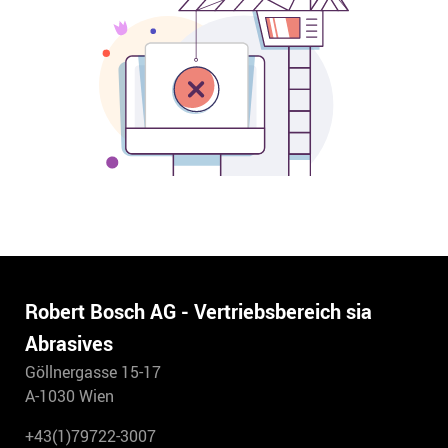
Robert Bosch AG - Vertriebsbereich sia
Abrasives
Göllnergasse 15-17
A-1030 Wien
+43(1)79722-3007