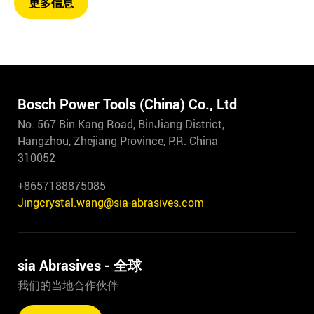
更多信息
Bosch Power Tools (China) Co., Ltd
No. 567 Bin Kang Road, BinJiang District,
Hangzhou, Zhejiang Province, P.R. China
310052
+8657188875085
Jingcrystal.wang@sia-abrasives.com
sia Abrasives - 全球
我们的当地合作伙伴