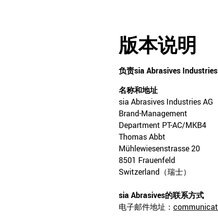
版本说明
负责
sia Abrasives Industrie
名称和地址
sia Abrasives Industries AG
Brand-Management
Department PT-AC/MKB4
Thomas Abbt
Mühlewiesenstrasse 20
8501 Frauenfeld
Switzerland（瑞士）
sia Abrasives
的联系方式
电子邮件地址：
communicati