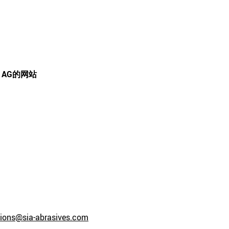
s AG
的网站
ons@sia-abrasives.com