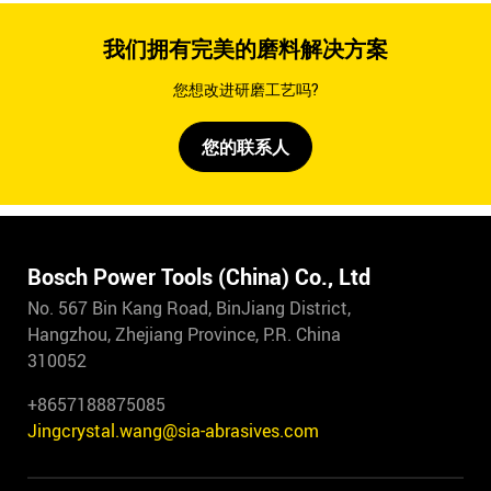
我们拥有完美的磨料解决方案
您想改进研磨工艺吗?
您的联系人
Bosch Power Tools (China) Co., Ltd
No. 567 Bin Kang Road, BinJiang District,
Hangzhou, Zhejiang Province, P.R. China
310052
+8657188875085
Jingcrystal.wang@sia-abrasives.com