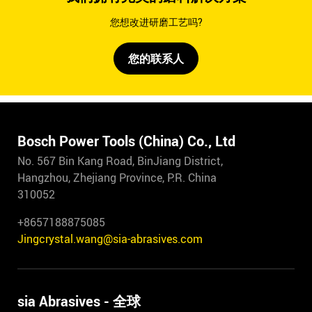
您想改进研磨工艺吗?
您的联系人
Bosch Power Tools (China) Co., Ltd
No. 567 Bin Kang Road, BinJiang District,
Hangzhou, Zhejiang Province, P.R. China
310052
+8657188875085
Jingcrystal.wang@sia-abrasives.com
sia Abrasives - 全球