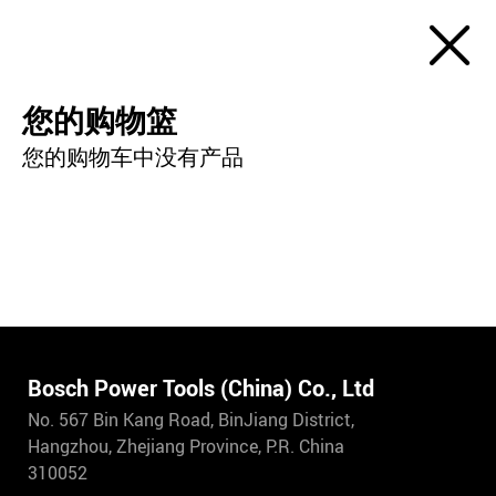
您的购物篮
您的购物车中没有产品
Bosch Power Tools (China) Co., Ltd
No. 567 Bin Kang Road, BinJiang District,
Hangzhou, Zhejiang Province, P.R. China
310052