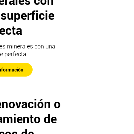
erales con
superficie
ecta
es minerales con una
ie perfecta
nformación
enovación o
tamiento de
cos de