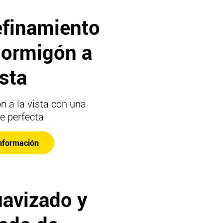
efinamiento
hormigón a
ista
 a la vista con una
ie perfecta
nformación
uavizado y