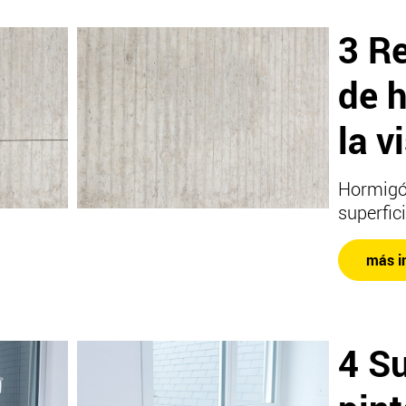
3 R
de 
la v
Hormigón
superfic
más i
4 S