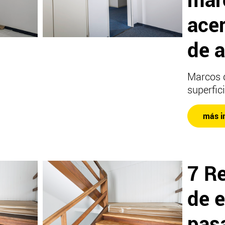
ace
de 
Marcos 
superfic
más i
7 R
de e
pas