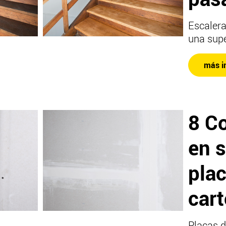
Escaler
una supe
más i
8 C
en 
pla
car
Placas d