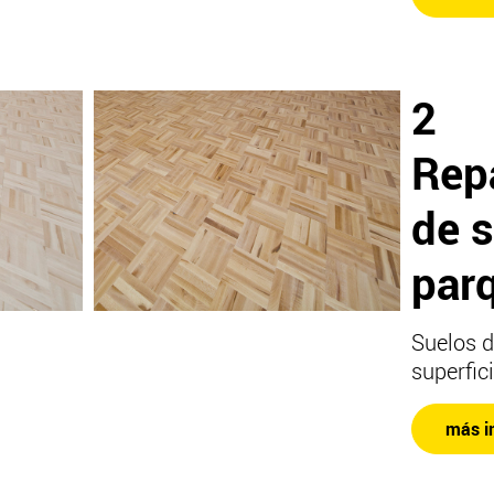
2
Rep
de 
par
Suelos 
superfic
más i