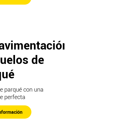
avimentación
suelos de
qué
de parqué con una
ie perfecta
nformación