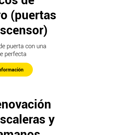
ro (puertas
ascensor)
de puerta con una
ie perfecta
nformación
enovación
scaleras y
amanos