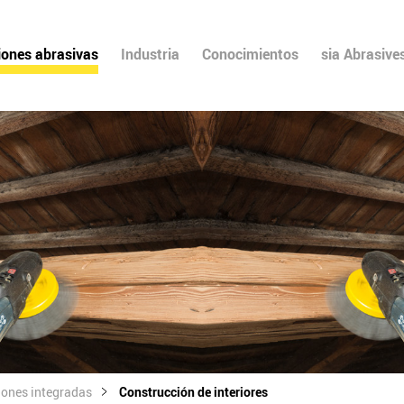
iones abrasivas
Industria
Conocimientos
sia Abrasive
iones integradas
Construcción de interiores