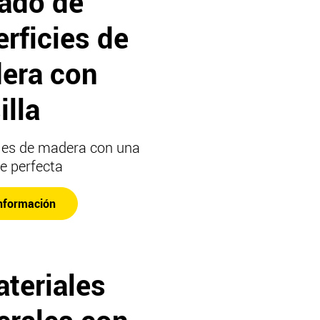
tado de
rficies de
era con
illa
cies de madera con una
ie perfecta
nformación
teriales