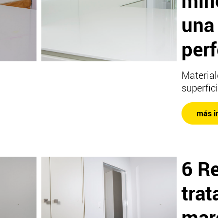
min
una 
perf
Material
superfic
más i
6 R
tra
mar