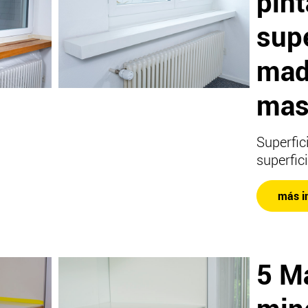
pin
supe
mad
mas
Superfi
superfic
más i
5 Ma