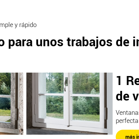
imple y rápido
 para unos trabajos de i
1 R
de 
Ventanas
perfecta
más i