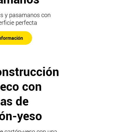
as y pasamanos con
rficie perfecta
nformación
onstrucción
seco con
cas de
tón-yeso
e cartón-yeso con una