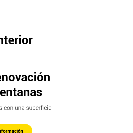
nterior
enovación
ventanas
 con una superficie
nformación