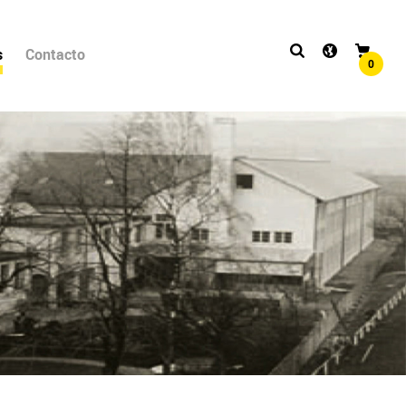
s
Contacto
0