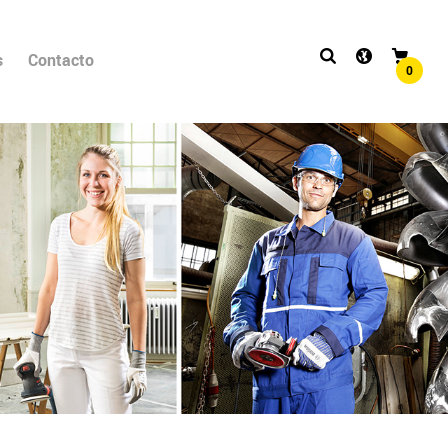
s
Contacto
0