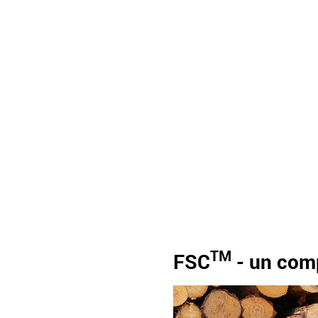
TM
FSC
- un com