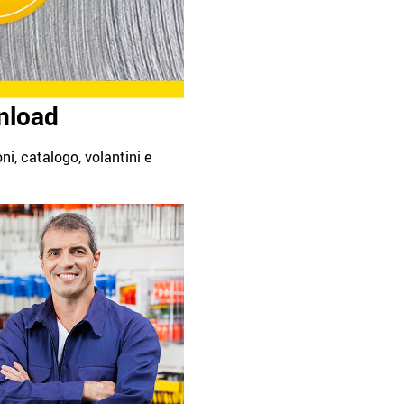
wnload
ni, catalogo, volantini e