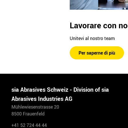
Lavorare con no
Unitevi al nostro team
Per saperne di più
sia Abrasives Schweiz - Division of sia
Abrasives Industries AG
Mühlewiesenstrasse 20
8500 Frauenfeld
+41 52 724 44 44