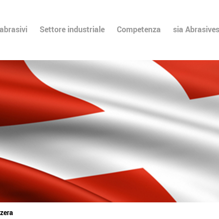
 abrasivi
Settore industriale
Competenza
sia Abrasive
zzera