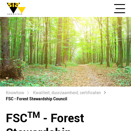
Knowhow
Kwaliteit, duurzaamheid, certificaten
FSC - Forest Stewardship Council
TM
FSC
- Forest