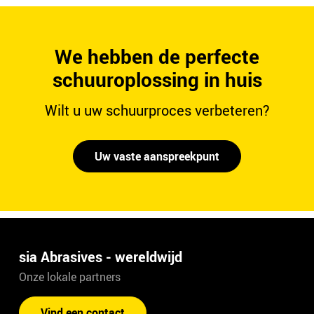
We hebben de perfecte
schuuroplossing in huis
Wilt u uw schuurproces verbeteren?
Uw vaste aanspreekpunt
sia Abrasives - wereldwijd
Onze lokale partners
Vind een contact