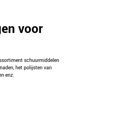
gen voor
 assortiment schuurmiddelen
snaden, het polijsten van
en enz.