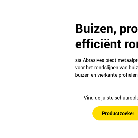
Buizen, pr
efficiënt r
sia Abrasives biedt metaalp
voor het rondslijpen van buiz
buizen en vierkante profiele
Vind de juiste schuurop
Productzoeker