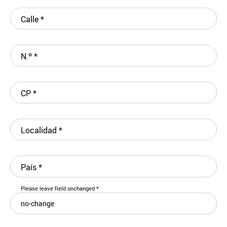
Calle
*
N.º
*
CP
*
Localidad
*
País
*
Please leave field unchanged
*