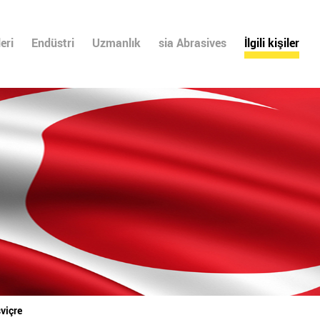
eri
Endüstri
Uzmanlık
sia Abrasives
İlgili kişiler
sviçre