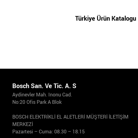
Türkiye Ürün Katalogu
Bosch San. Ve Tic. A. S
Aydinevler Mah. Inonu Cad.
No:20 Ofis Park A Blok
BOSCH ELEKTRİKLİ EL ALETLERİ MÜŞTERİ İLETİŞİM
MERKEZİ
Pazartesi – Cuma: 08.30 – 18.15