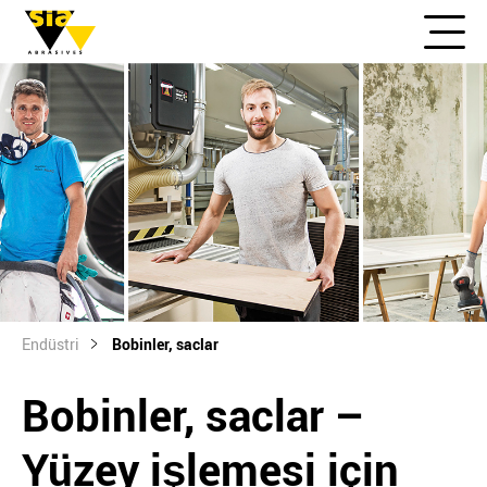
Endüstri
Bobinler, saclar
Bobinler, saclar –
Yüzey işlemesi için