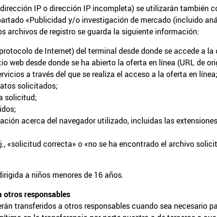
 dirección IP o dirección IP incompleta) se utilizarán también co
artado «Publicidad y/o investigación de mercado (incluido aná
 los archivos de registro se guarda la siguiente información:
 protocolo de Internet) del terminal desde donde se accede a la o
itio web desde donde se ha abierto la oferta en línea (URL de orig
vicios a través del que se realiza el acceso a la oferta en línea
atos solicitados;
a solicitud;
idos;
ción acerca del navegador utilizado, incluidas las extensiones i
j., «solicitud correcta» o «no se ha encontrado el archivo solici
 dirigida a niños menores de 16 años.
a otros responsables
erán transferidos a otros responsables cuando sea necesario p