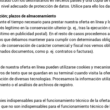
istado con los destinatarios en terceros países y una copia de
 nivel adecuado de protección de datos. Utilice para ello los d
ación; plazos de almacenamiento
e el tiempo necesario para prestar nuestra oferta en línea y l
s legítimo en la conservación ulterior (p. ej., tras la ejecución
ítimo en publicidad postal). En el resto de casos procedemos a
os que debamos mantener para cumplir con determinadas obliga
s de conservación de carácter comercial y fiscal nos vemos ob
ados documentos, como p. ej. contratos o facturas).
 de nuestra oferta en línea pueden utilizarse cookies y mecan
s de texto que se guardan en su terminal cuando visita la ofer
ación de diversas tecnologías. Procesamos la información utiliza
iento o el análisis de archivos de registro.
ies indispensables para el funcionamiento técnico de la oferta 
ue no son indispensables para el funcionamiento técnico de la