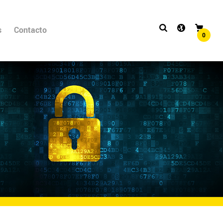
s
Contacto
0