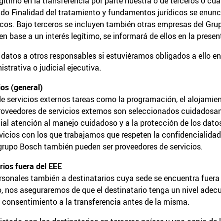
legítimo en la transferencia por parte nuestra o de terceros o 
do Finalidad del tratamiento y fundamentos jurídicos se enunc
icos. Bajo terceros se incluyen también otras empresas del Gr
en base a un interés legítimo, se informará de ellos en la presen
datos a otros responsables si estuviéramos obligados a ello en
strativa o judicial ejecutiva.
os (general)
 servicios externos tareas como la programación, el alojamient
proveedores de servicios externos son seleccionados cuidados
cial atención al manejo cuidadoso y a la protección de los dat
rvicios con los que trabajamos que respeten la confidencialida
 grupo Bosch también pueden ser proveedores de servicios.
rios fuera del EEE
rsonales también a destinatarios cuya sede se encuentra fuera 
o, nos aseguraremos de que el destinatario tenga un nivel ade
 consentimiento a la transferencia antes de la misma.