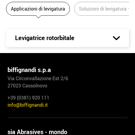
Applicazioni di levigatura
Soluzioni di levigatura – 
Levigatrice rotorbitale
biffignandi s.p.a
Via Circonvallazione Est 2/6
27023 Cassolnovo
+39 (0381) 920 111
info@biffignandi.it
sia Abrasives - mondo