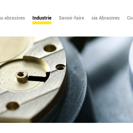
ns abrasives
Industrie
Savoir-faire
sia Abrasives
Co