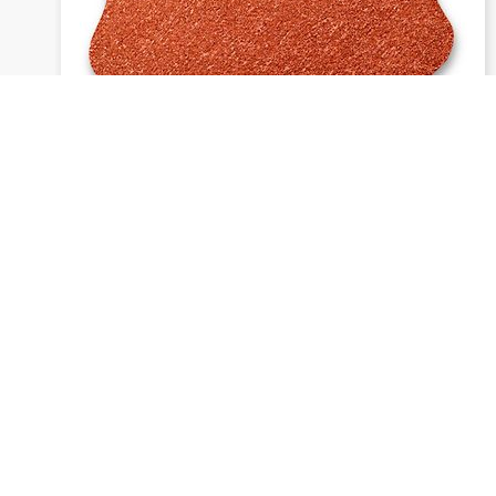
1913 siawat - Bloemvormige
schuurschijven
Aanvraag verzenden