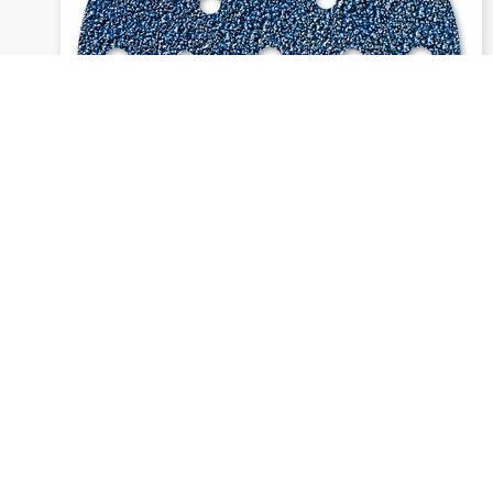
1815 siatop - siafast Scheiben
Anfrage senden